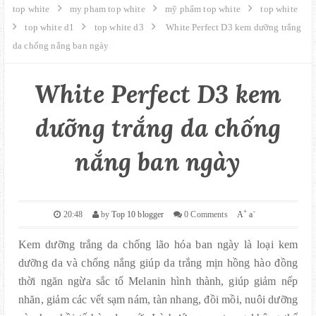
GIỚI THIỆU
top white
my pham top white
mỹ phẩm top white
top white
top white d1
top white d3
White Perfect D3 kem dưỡng trắng
da chống nắng ban ngày
LIÊN HỆ
MUA HÀNG
White Perfect D3 kem
dưỡng trắng da chống
SITE MAPS
nắng ban ngày
+
-
20:48
by
Top 10 blogger
0 Comments
A
a
Kem dưỡng trắng da chống lão hóa ban ngày là loại kem
dưỡng da và chống nắng giúp da trắng mịn hồng hào đồng
thời ngăn ngừa sắc tố Melanin hình thành, giúp giảm nếp
nhăn, giảm các vết sạm nám, tàn nhang, đồi mồi, nuôi dưỡng