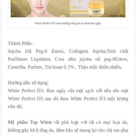
White Perfect D3 kem dưỡng trắng da trị nám ban ngày
Thành Phần :
Jojoba Oil Peg-8 Esters, Collagent Jojoba,Tinh chất
Praffinum Liquidum, Cera alba jojoba oil peg-8Esters,
Camellia, Parfum, Triclosan 0.1% , Thảo mộc thiên nhiên.
Hướng dẫn sử dụng:
White Perfect D3: Ban ngày rửa mặt sạch với sữa rửa mặt
White Perfect D5 sau đó thoa White Perfect D3 một lượng
vừa đủ.
Mỹ phẩm Top White
rất phù hợp với tất cả mọi loại da,
không gây kích ứng da, đảm bảo sẽ mang lại cho chị em phụ