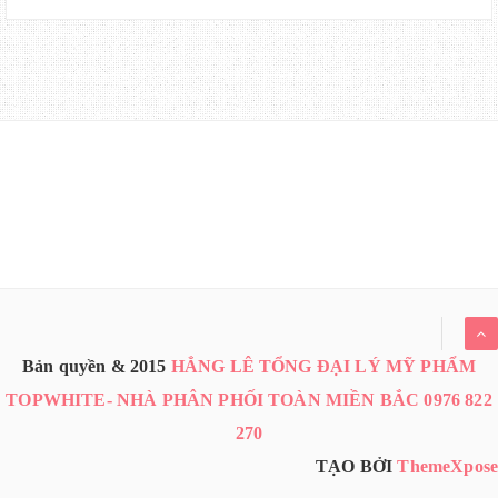
Bản quyền & 2015
HẲNG LÊ TỔNG ĐẠI LÝ MỸ PHẨM
TOPWHITE- NHÀ PHÂN PHỐI TOÀN MIỀN BẮC 0976 822
270
TẠO BỞI
ThemeXpose