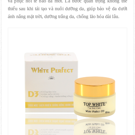
và phục hồi tế bào da mới. Là bước quan trọng không thể
thiếu sau khi tái tạo và nuôi dưỡng da, giúp bảo vệ da dưới
ánh nắng mặt trời, dưỡng trắng da, chống lão hóa dài lâu.