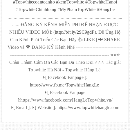
#Topwhitecoantoanko
#kemTopwhite
#TopwhiteHanoi
#TopwhiteChinhhang
#MyPhamTopWhite
#HangLe
...............................................................................................
...... ĐĂNG KÝ KÊNH MIỄN PHÍ ĐỂ NHẬN ĐƯỢC
NHIỀU VIDEO MỚI: (
http://bit.ly/2SC9gdF
). Để Ủng Hộ
Cho Kênh Phát Triển Các Bạn Hãy 👍 LIKE | 📢 SHARE
Video và 💖 ĐĂNG KÝ Kênh Nhé -------------------------------
------------------------------------------------------------------ ⭐⭐⭐
Chân Thành Cảm Ơn Các Bạn Đã Theo Dõi ⭐⭐⭐ Tác giả:
Topwhite Hà Nội - Topwhite Hằng Lê
⏵[ Facebook Fanpage ]:
https://www.fb.me/TopwhiteHangLe
⏵[ Facebook Fanpage
]:https://www.facebook.com/HangLeTopwhite.vn/
⏵[ Email ]: ⏵[ Website ]:
https://www.topwhitehangle.com