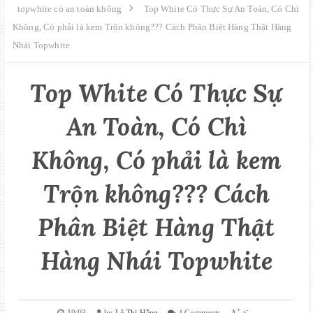
GIỚI THIỆU
topwhite có an toàn không
Top White Có Thực Sự An Toàn, Có Chì
Không, Có phải là kem Trộn không??? Cách Phân Biệt Hàng Thật Hàng
Nhái Topwhite
LIÊN HỆ
MUA HÀNG
Top White Có Thực Sự
An Toàn, Có Chì
SITE MAPS
Không, Có phải là kem
Trộn không??? Cách
Phân Biệt Hàng Thật
Hàng Nhái Topwhite
+
-
19:03
by
Lê Thị Hằng
4 Comments
A
a