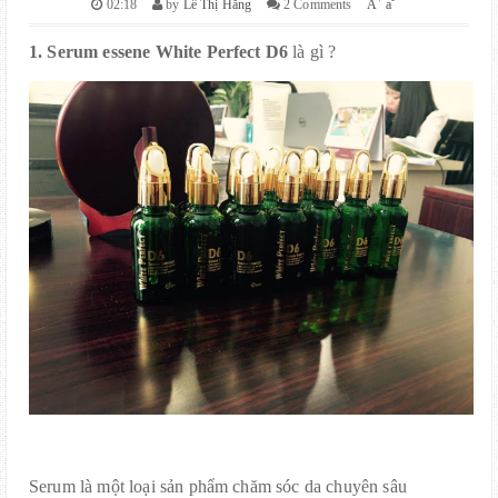
+
-
02:18
by
Lê Thị Hằng
2 Comments
A
a
1. Serum essene White Perfect D6
là gì ?
Serum là một loại sản phẩm chăm sóc da chuyên sâu