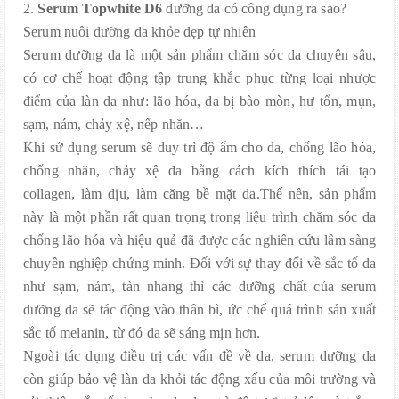
2.
Serum Topwhite D6
dưỡng da có công dụng ra sao?
Serum nuôi dưỡng da khỏe đẹp tự nhiên
Serum dưỡng da là một sản phẩm chăm sóc da chuyên sâu,
có cơ chế hoạt động tập trung khắc phục từng loại nhược
điểm của làn da như: lão hóa, da bị bào mòn, hư tổn, mụn,
sạm, nám, chảy xệ, nếp nhăn…
Khi sử dụng serum sẽ duy trì độ ẩm cho da, chống lão hóa,
chống nhăn, chảy xệ da bằng cách kích thích tái tạo
collagen, làm dịu, làm căng bề mặt da.Thế nên, sản phẩm
này là một phần rất quan trọng trong liệu trình chăm sóc da
chống lão hóa và hiệu quả đã được các nghiên cứu lâm sàng
chuyên nghiệp chứng minh. Đối với sự thay đổi về sắc tố da
như sạm, nám, tàn nhang thì các dưỡng chất của serum
dưỡng da sẽ tác động vào thân bì, ức chế quá trình sản xuất
sắc tố melanin, từ đó da sẽ sáng mịn hơn.
Ngoài tác dụng điều trị các vấn đề về da, serum dưỡng da
còn giúp bảo vệ làn da khỏi tác động xấu của môi trường và