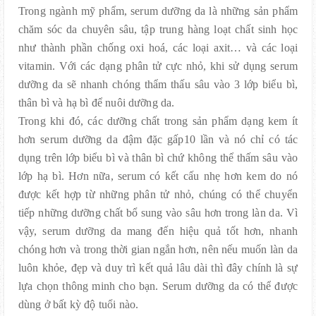
Trong ngành mỹ phẩm, serum dưỡng da là những sản phẩm
chăm sóc da chuyên sâu, tập trung hàng loạt chất sinh học
như thành phần chống oxi hoá, các loại axit… và các loại
vitamin. Với các dạng phân tử cực nhỏ, khi sử dụng serum
dưỡng da sẽ nhanh chóng thẩm thấu sâu vào 3 lớp biểu bì,
thân bì và hạ bì để nuôi dưỡng da.
Trong khi đó, các dưỡng chất trong sản phẩm dạng kem ít
hơn serum dưỡng da đậm đặc gấp10 lần và nó chỉ có tác
dụng trên lớp biểu bì và thân bì chứ không thể thấm sâu vào
lớp hạ bì. Hơn nữa, serum có kết cấu nhẹ hơn kem do nó
được kết hợp từ những phân tử nhỏ, chúng có thể chuyển
tiếp những dưỡng chất bổ sung vào sâu hơn trong làn da. Vì
vậy, serum dưỡng da mang đến hiệu quả tốt hơn, nhanh
chóng hơn và trong thời gian ngắn hơn, nên nếu muốn làn da
luôn khỏe, đẹp và duy trì kết quả lâu dài thì đây chính là sự
lựa chọn thông minh cho bạn. Serum dưỡng da có thể được
dùng ở bất kỳ độ tuổi nào.