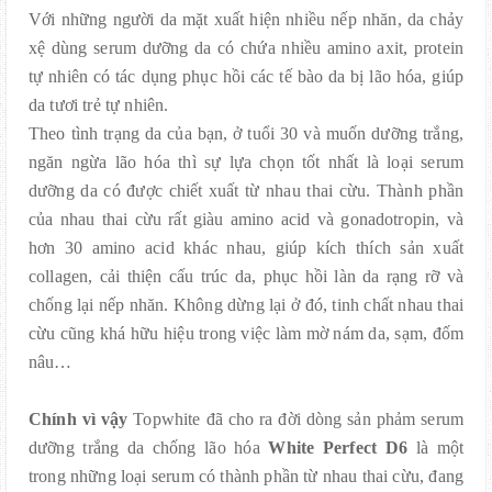
Với những người da mặt xuất hiện nhiều nếp nhăn, da chảy
xệ dùng serum dưỡng da có chứa nhiều amino axit, protein
tự nhiên có tác dụng phục hồi các tế bào da bị lão hóa, giúp
da tươi trẻ tự nhiên.
Theo tình trạng da của bạn, ở tuổi 30 và muốn dưỡng trắng,
ngăn ngừa lão hóa thì sự lựa chọn tốt nhất là loại serum
dưỡng da có được chiết xuất từ nhau thai cừu. Thành phần
của nhau thai cừu rất giàu amino acid và gonadotropin, và
hơn 30 amino acid khác nhau, giúp kích thích sản xuất
collagen, cải thiện cấu trúc da, phục hồi làn da rạng rỡ và
chống lại nếp nhăn. Không dừng lại ở đó, tinh chất nhau thai
cừu cũng khá hữu hiệu trong việc làm mờ nám da, sạm, đốm
nâu…
Chính vì vậy
Topwhite đã cho ra đời dòng sản phảm serum
dưỡng trắng da chống lão hóa
White Perfect D6
là một
trong những loại serum có thành phần từ nhau thai cừu, đang