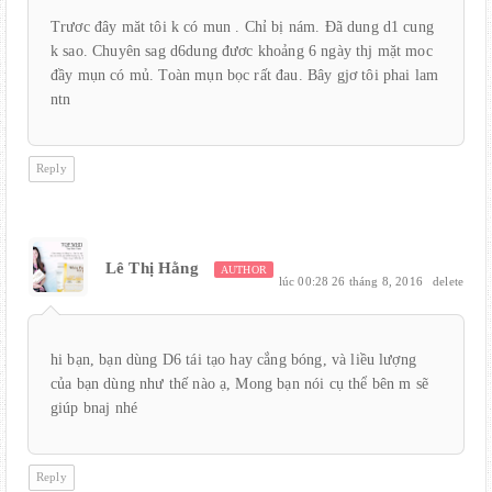
Trươc đây măt tôi k có mun . Chỉ bị nám. Đã dung d1 cung
k sao. Chuyên sag d6dung đươc khoảng 6 ngày thj mặt moc
đầy mụn có mủ. Toàn mụn bọc rất đau. Bây gjơ tôi phai lam
ntn
Reply
Lê Thị Hằng
AUTHOR
lúc 00:28 26 tháng 8, 2016
delete
hi bạn, bạn dùng D6 tái tạo hay cắng bóng, và liều lượng
của bạn dùng như thế nào ạ, Mong bạn nói cụ thể bên m sẽ
giúp bnaj nhé
Reply