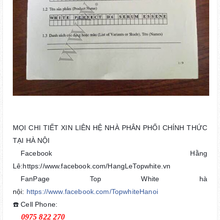
MỌI CHI TIẾT XIN LIÊN HỆ NHÀ PHÂN PHỐI CHÍNH THỨC
TẠI HÀ NỘI
Facebook Hằng
🔹
Lê:
https://www.facebook.com/HangLeTopwhite.vn
FanPage Top White hà
🔹
nội:
https://www.facebook.com/TopwhiteHanoi
☎️ Cell Phone:
0975 822 270