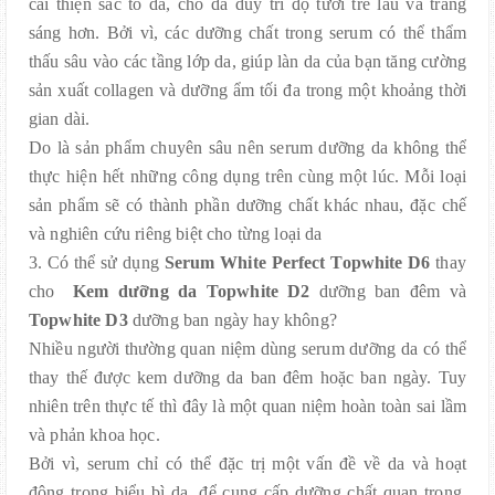
cải thiện sắc tố da, cho da duy trì độ tươi trẻ lâu và trắng
sáng hơn. Bởi vì, các dưỡng chất trong serum có thể thẩm
thấu sâu vào các tầng lớp da, giúp làn da của bạn tăng cường
sản xuất collagen và dưỡng ẩm tối đa trong một khoảng thời
gian dài.
Do là sản phẩm chuyên sâu nên serum dưỡng da không thể
thực hiện hết những công dụng trên cùng một lúc. Mỗi loại
sản phẩm sẽ có thành phần dưỡng chất khác nhau, đặc chế
và nghiên cứu riêng biệt cho từng loại da
3. Có thể sử dụng
Serum White Perfect Topwhite D6
thay
cho
Kem dưỡng da Topwhite D2
dưỡng ban đêm và
Topwhite D3
dưỡng ban ngày hay không?
Nhiều người thường quan niệm dùng serum dưỡng da có thể
thay thế được kem dưỡng da ban đêm hoặc ban ngày. Tuy
nhiên trên thực tế thì đây là một quan niệm hoàn toàn sai lầm
và phản khoa học.
Bởi vì, serum chỉ có thể đặc trị một vấn đề về da và hoạt
động trong biểu bì da, để cung cấp dưỡng chất quan trọng.