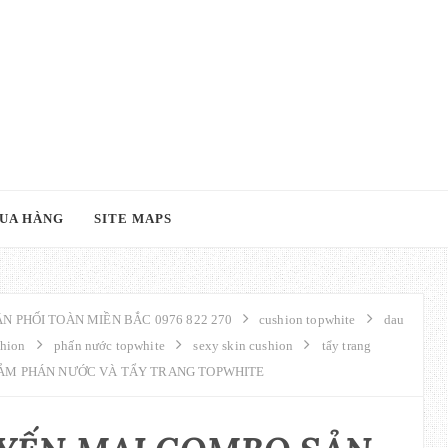
UA HÀNG
SITE MAPS
N PHỐI TOÀN MIỀN BẮC 0976 822 270
cushion topwhite
dau
shion
phấn nước topwhite
sexy skin cushion
tẩy trang
ẢM PHÁN NƯỚC VÀ TẨY TRANG TOPWHITE