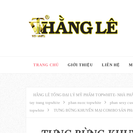
TRANG CHỦ
GIỚI THIỆU
LIÊN HỆ
M
HẲNG LÊ TỔNG ĐẠI LÝ MỸ PHẨM TOPWHITE- NHÀ PHÂ
tay trang topwhite
phan nuoc topwhite
phan sexy cu
topwhite
TƯNG BỪNG KHUYẾN MẠI COMBO SẢN PH