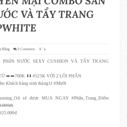
YẾN MẠI COMBO SẢN
ỚC VÀ TẨY TRANG
PWHITE
+
-
hị Hằng
0 Comments
A
a
 PHấN NƯỚC SEXY CUSHION VÀ TẨY TRANG
️➡️700K ⬇️⬇️ #525K VỚI 2 LÕI PHẤN
cho Khách hàng sinh tháng11 #Mười
leansing_Oil sẽ được MUA NGAY #Phấn_Trang_Điểm
0̶̶0̶̶đ̶)
ÒN 925.000đ