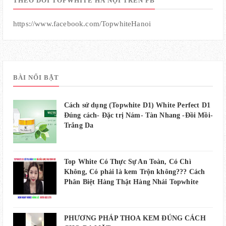
THEO DÕI TOPWHITE HÀ NỘI TRÊN FB
https://www.facebook.com/TopwhiteHanoi
BÀI NỔI BẬT
Cách sử dụng (Topwhite D1) White Perfect D1
Đúng cách- Đặc trị Nám- Tàn Nhang -Đồi Mồi-
Trắng Da
Top White Có Thực Sự An Toàn, Có Chì
Không, Có phải là kem Trộn không??? Cách
Phân Biệt Hàng Thật Hàng Nhái Topwhite
PHƯƠNG PHÁP THOA KEM ĐÚNG CÁCH