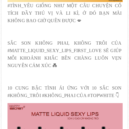
#TÌNH_YÊU GIỐNG NHƯ MỘT CÂU CHUYỆN CỔ
TÍCH ĐẦY THÚ VỊ VÀ LI KÌ, Ở ĐÓ BẠN MÃI
KHÔNG BAO GIỜ QUÊN ĐƯỢC 💋
SẮC SON KHÔNG PHAI, KHÔNG TRÔI CỦA
#MATTE_LIQUID_SEXY_LIPS_FIRST_LOVE SẼ GIÚP
MỖI KHOẢNH KHẮC BÊN CHÀNG LUÔN VẸN
NGUYÊN CẢM XÚC 💑
10 CUNG BẬC TÌNH ÁI ỨNG VỚI 10 SẮC SON
#KHÔNG_TRÔI #KHÔNG_PHAI CỦA #TOPWHITE 👇