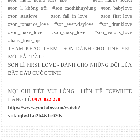
#son_lì_không_trôi #son_caothithuydung #son_babylove
#son_startlove #son_fall_in_love #son_first_love
#son_romance_love #son_everydaylove #son_drunklove
#son_make_love #son_crazy_love #son_jealous_love
#baby_love_lips
THAM KHẢO THÊM : SON DÀNH CHO TÌNH YÊU
MỚI BẮT ĐẦU:
SON LÌ FIRST LOVE - DÀNH CHO NHỮNG ĐÔI LỨA
BẮT ĐẦU CUỘC TÌNH
MỌI CHI TIẾT VUI LÒNG LIÊN HỆ TOPWHITE
HẰNG LÊ
0976 822 270
https://www.youtube.com/watch?
v=knqlwJLo2h4&t=630s