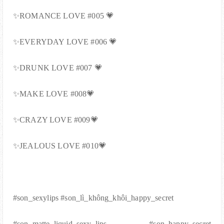
✨ROMANCE LOVE #005 💗
✨EVERYDAY LOVE #006 💗
✨DRUNK LOVE #007 💗
✨MAKE LOVE #008💗
✨CRAZY LOVE #009💗
✨JEALOUS LOVE #010💗
#son_sexylips #son_lì_không_khôi_happy_secret
#son_matte_liquid_sexy_lips #son_happy_secret