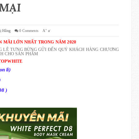
MẠI
+
-
hị Hằng
0 Comments
A
a
N MÃI LỚN NHẤT TRONG NĂM 2020
HẰNG LÊ TƯNG BỪNG GỬI ĐẾN QUÝ KHÁCH HÀNG CHƯƠNG
NH CHO SẢN PHẨM
 TOPWHITE
n lì)
)
8 )