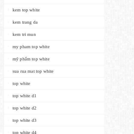
kem top white
kem trang da
kem tri mun
my pham top white
mỹ phẩm top white
sua rua mat top white
top white
top white d1
top white d2
top white d3
top white d4