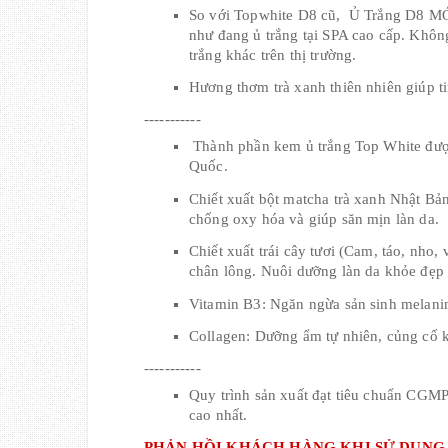
So với Topwhite D8 cũ,  Ủ Trắng D8 M
như đang ủ trắng tại SPA cao cấp. Không
trắng khác trên thị trường.
Hương thơm trà xanh thiên nhiên giúp ti
-----------
 Thành phần kem ủ trắng Top White được nhập khẩu từ Nhật Bản, Pháp, USA, EU, Đức, Hàn 
Quốc.
Chiết xuất bột matcha trà xanh Nhật Bản
chống oxy hóa và giúp săn mịn làn da.
Chiết xuất trái cây tươi (Cam, táo, nho, 
chân lông. Nuôi dưỡng làn da khỏe đẹp 
Vitamin B3: Ngăn ngừa sản sinh melanin
Collagen: Dưỡng ẩm tự nhiên, củng cố k
-----------
Quy trình sản xuất đạt tiêu chuẩn 
cao nhất.
PHẢN HỒI KHÁCH HÀNG KHI SỬ DỤNG 