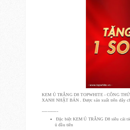
KEM Ủ TRẮNG D8 TOPWHITE - CÔNG THỨ
XANH NHẬT BẢN . Được sản xuất trên dây c
-----------
 Đặc biệt KEM Ủ TRẮNG D8 siêu cải tiến mới giúp nàng da ngăm TRẮNG BẬT TÔNG ngay lần 
ủ đầu tiên