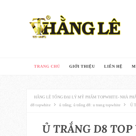
TRANG CHỦ
GIỚI THIỆU
LIÊN HỆ
M
HẲNG LÊ TỔNG ĐẠI LÝ MỸ PHẨM TOPWHITE- NHÀ PHÂ
d8 topwhite
ủ trắng; ủ trắng d8: u trang topwhite
Ủ 
Ủ TRẮNG D8 TOP