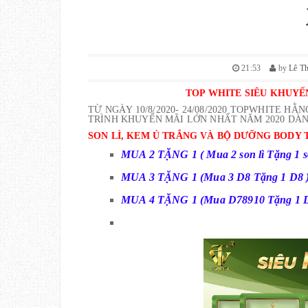
21:53
by
Lê T
TOP WHITE SIÊU KHUYẾ
TỪ NGÀY 10/8/2020- 24/08/2020 TOPWHITE 
TRÌNH KHUYẾN MÃI LỚN NHẤT NĂM 2020 DÀ
SON LÌ, KEM Ủ TRẮNG VÀ BỘ DƯỠNG BODY
MUA 2 TẶNG 1 ( Mua 2 son lì Tặng 1 so
MUA 3 TẶNG 1 (Mua 3 D8 Tặng 1 D8 
MUA 4 TẶNG 1 (Mua D78910 Tặng 1 D