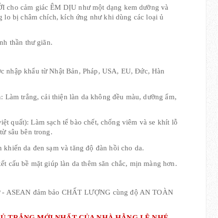
ỚI cho cảm giác ÊM DỊU như một dạng kem dưỡng và 
 lo bị châm chích, kích ứng như khi dùng các loại ủ 
nh thần thư giãn.
: Làm trắng, cải thiện làn da không đều màu, dưỡng ẩm, 
việt quất): Làm sạch tế bào chết, chống viêm và se khít lỗ 
từ sâu bên trong.
 khiến da đen sạm và tăng độ đàn hồi cho da.
ết cấu bề mặt giúp làn da thêm săn chắc, mịn màng hơn.
CGMP - ASEAN đảm bảo CHẤT LƯỢNG cùng độ AN TOÀN 
Ủ TRẮNG MỚI NHẤT CỦA NHÀ HẰNG LÊ NHÉ 