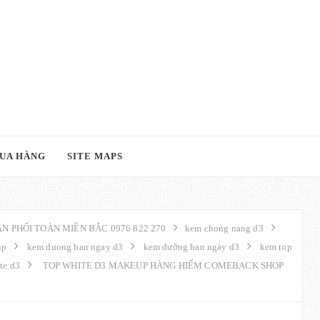
UA HÀNG
SITE MAPS
N PHỐI TOÀN MIỀN BẮC 0976 822 270
kem chong nang d3
up
kem duong ban ngay d3
kem dưỡng ban ngày d3
kem top
te d3
TOP WHITE D3 MAKEUP HÀNG HIẾM COMEBACK SHOP