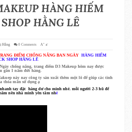
MAKEUP HÀNG HIẾM
SHOP HẰNG LÊ
+
-
hị Hằng
0 Comments
A
a
 TRANG ĐIỂM CHỐNG NẮNG BAN NGÀY
HÀNG HIẾM
K SHOP HẰNG LÊ
 Ngày
chống nắng, trang điểm D3 Makeup hôm nay được
u gần 1 năm đứt hàng.
kuep này nay công ty sản xuất thêm một lô để giúp các tình
ta thỏa mãn sử dụng ạ
 nhanh tay đặt hàng dư cho mình nhé. mỗi người 2-3 hũ để
 năm nên nhà mình yên tâm nh
é