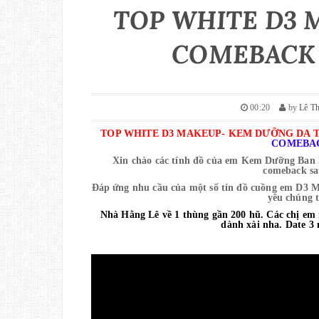
TOP WHITE D3 
COMEBACK 
00:20
by
Lê T
TOP WHITE D3 MAKEUP- KEM DƯỠNG DA
COMEBAC
Xin chào các tính đồ của em Kem Dưỡng
Ban
comeback sa
Đáp ứng nhu cầu của một số tín đồ cuồng em D3 Ma
yêu chúng 
Nhà Hằng Lê về 1 thùng gần 200 hũ. Các chị em
dành xài nha. Date 3