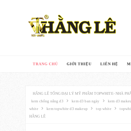
TRANG CHỦ
GIỚI THIỆU
LIÊN HỆ
M
HẲNG LÊ TỔNG ĐẠI LÝ MỸ PHẨM TOPWHITE- NHÀ PHÂ
kem chống nắng d3
kem d3 ban ngày
kem d3 make
white
kem topwhite d3 makeup
top white
topwhi
HẰNG LÊ