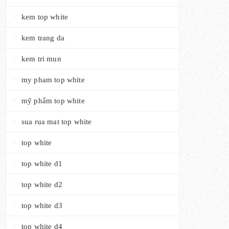
kem top white
kem trang da
kem tri mun
my pham top white
mỹ phẩm top white
sua rua mat top white
top white
top white d1
top white d2
top white d3
top white d4