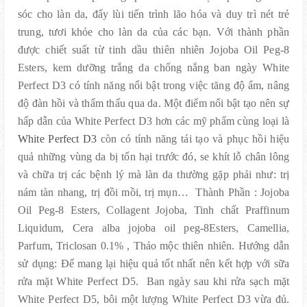
sóc cho làn da, đẩy lùi tiến trình lão hóa và duy trì nét trẻ
trung, tươi khỏe cho làn da của các bạn. Với thành phần
được chiết suất từ tinh dầu thiên nhiên Jojoba Oil Peg-8
Esters, kem dưỡng trắng da chống nắng ban ngày White
Perfect D3 có tính năng nổi bật trong việc tăng độ ẩm, nâng
độ đàn hồi và thẩm thấu qua da. Một điểm nổi bật tạo nên sự
hấp dẫn của White Perfect D3 hơn các mỹ phẩm cùng loại là
White Perfect D3
còn có tính năng tái tạo và phục hồi hiệu
quả những vùng da bị tổn hại trước đó, se khít lỗ chân lông
và chữa trị các bệnh lý mà làn da thường gặp phải như: trị
nám tàn nhang, trị đồi mồi, trị mụn… Thành Phần : Jojoba
Oil Peg-8 Esters, Collagent Jojoba, Tinh chất Praffinum
Liquidum, Cera alba jojoba oil peg-8Esters, Camellia,
Parfum, Triclosan 0.1% , Thảo mộc thiên nhiên. Hướng dẫn
sử dụng: Để mang lại hiệu quả tốt nhất nên kết hợp với sữa
rửa mặt White Perfect D5. Ban ngày sau khi rửa sạch mặt
White Perfect D5, bôi một lượng White Perfect D3 vừa đủ.