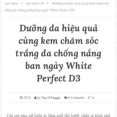
GIỚI THIỆU
top white
top white d5
Dưỡng da hiệu quả cùng kem chăm sóc
trắng da chống nắng ban ngày White Perfect D3
LIÊN HỆ
Dưỡng da hiệu quả
MUA HÀNG
cùng kem chăm sóc
SITE MAPS
trắng da chống nắng
ban ngày White
Perfect D3
+
-
19:19
by
Top 10 blogger
0 Comments
A
a
Chị em phụ nữ luôn lo lắng mỗi lần bước chân ra khỏi nhà