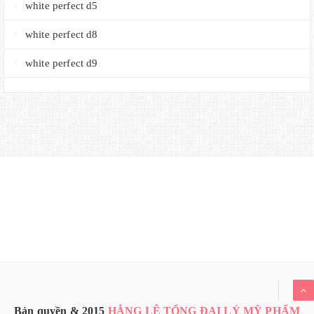
white perfect d5
white perfect d8
white perfect d9
Bản quyền & 2015
HẲNG LÊ TỔNG ĐẠI LÝ MỸ PHẨM