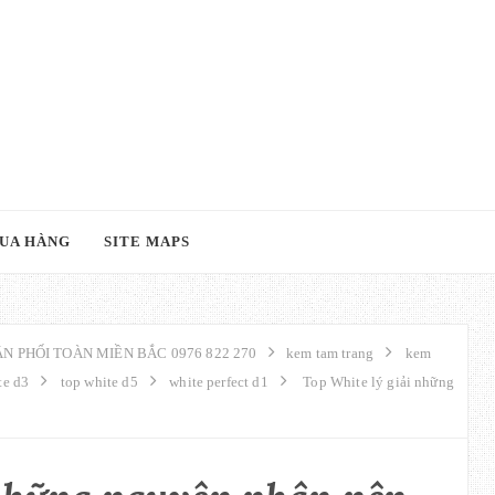
UA HÀNG
SITE MAPS
N PHỐI TOÀN MIỀN BẮC 0976 822 270
kem tam trang
kem
te d3
top white d5
white perfect d1
Top White lý giải những