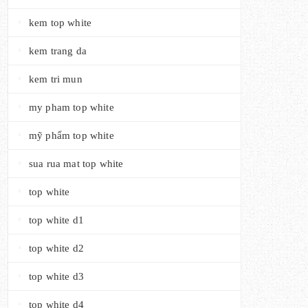
kem top white
kem trang da
kem tri mun
my pham top white
mỹ phẩm top white
sua rua mat top white
top white
top white d1
top white d2
top white d3
top white d4