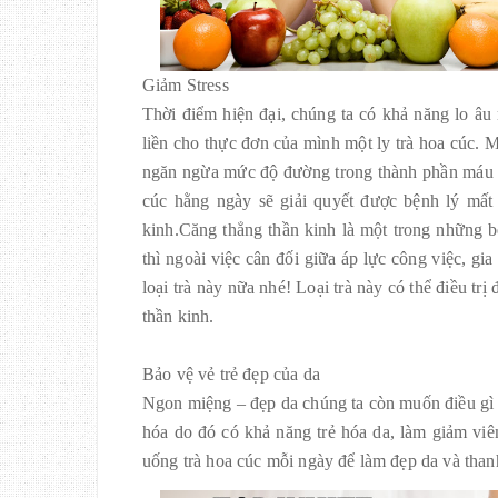
Giảm Stress
Thời điểm hiện đại, chúng ta có khả năng lo â
liền cho thực đơn của mình một ly trà hoa cúc. 
ngăn ngừa mức độ đường trong thành phần máu c
cúc hằng ngày sẽ giải quyết được bệnh lý mất 
kinh.Căng thẳng thần kinh là một trong những bệ
thì ngoài việc cân đối giữa áp lực công việc, gi
loại trà này nữa nhé! Loại trà này có thể điều tr
thần kinh.
Bảo vệ vẻ trẻ đẹp của da
Ngon miệng – đẹp da chúng ta còn muốn điều gì hơ
hóa do đó có khả năng trẻ hóa da, làm giảm viê
uống trà hoa cúc mỗi ngày để làm đẹp da và than