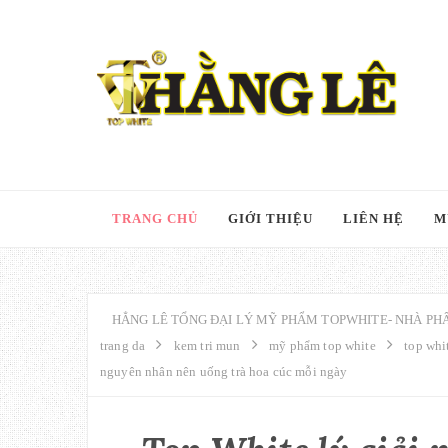
TRANG CHỦ
GIỚI THIỆU
LIÊN HỆ
M
HẲNG LÊ TỔNG ĐẠI LÝ MỸ PHẨM TOPWHITE- NHÀ PHÂ
trang da
kem tri mun
mỹ phẩm top white
top whi
nguyên nhân nên uống trà hoa cúc mỗi ngày