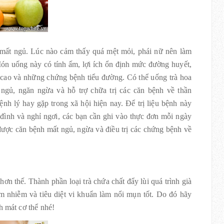
u mất ngủ. Lúc nào cảm thấy quá mệt mỏi, phái nữ nên làm
Món uống này có tính ấm, lợi ích ổn định mức đường huyết,
ao và những chứng bệnh tiểu đường. Có thể uống trà hoa
ngủ, ngăn ngừa và hỗ trợ chữa trị các căn bệnh về thần
nh lý hay gặp trong xã hội hiện nay. Để trị liệu bệnh này
a đình và nghỉ ngơi, các bạn cần ghi vào thực đơn mỗi ngày
ị được căn bệnh mất ngủ, ngừa và điều trị các chứng bệnh về
n thế. Thành phần loại trà chứa chất đẩy lùi quá trình già
m nhiễm và tiêu diệt vi khuẩn làm nổi mụn tốt. Do đó hãy
h mát cơ thể nhé!