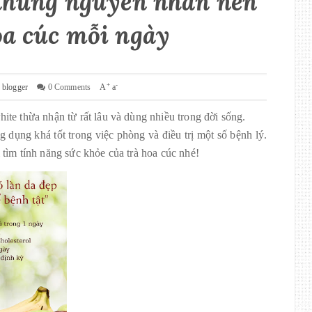
 những nguyên nhân nên
oa cúc mỗi ngày
+
-
 blogger
0 Comments
A
a
ite thừa nhận từ rất lâu và dùng nhiều trong đời sống.
g dụng khá tốt trong việc phòng và điều trị một số bệnh lý.
 tìm tính năng sức khỏe của trà hoa cúc nhé!