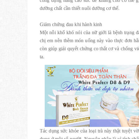
công dụng nâng cao sức đề kháng cho cơ thể gi
dưỡng chất cần thiết nuôi dưỡng cơ thể.
Giảm chứng đau khi hành kinh
Một nỗi khổ khó nói của nữ giới là bệnh trạng
chị em nên thêm món uống này vào thực đơn hằn
còn giúp giải quyết chứng co thắt cơ và chống vi
ta.
Tác dụng sức khỏe của loại trà này thật tuyệt
dụng ở một số người. Nguyên nhân là vì tính chấ