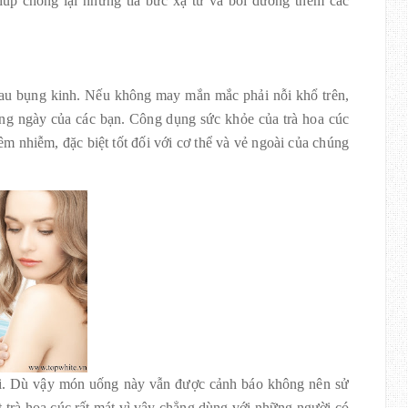
úp chống lại những tia bức xạ từ và bồi dưỡng thêm các
 đau bụng kinh. Nếu không may mắn mắc phải nỗi khổ trên,
g ngày của các bạn. Công dụng sức khỏe của trà hoa cúc
êm nhiễm, đặc biệt tốt đối với cơ thể và vẻ ngoài của chúng
 vời. Dù vậy món uống này vẫn được cảnh báo không nên sử
t trà hoa cúc rất mát vì vậy chẳng dùng với những người có