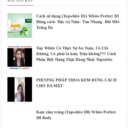
BÀI NỔI BẬT
Cách sử dụng (Topwhite D1) White Perfect D1
Đúng cách- Đặc trị Nám- Tàn Nhang -Đồi Mồi-
Trắng Da
Top White Có Thực Sự An Toàn, Có Chì
Không, Có phải là kem Trộn không??? Cách
Phân Biệt Hàng Thật Hàng Nhái Topwhite
PHƯƠNG PHÁP THOA KEM ĐÚNG CÁCH
CHO DA MẶT.
Kem tắm trắng (Topwhite D8) White Perfect
D8 Body