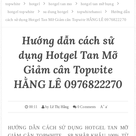
GIỚI THIỆU
topwhite
hotgel
hotgel tan mo
hotgel tan mỡ bụng
hotgel topwhite
su dung hotgel
topwhitehanoi
Hướng dẫn
cách sử dụng Hotgel Tan Mỡ Giảm cân Topwite HẰNG LÊ 0976822270
LIÊN HỆ
MUA HÀNG
Hướng dẫn cách sử
dụng Hotgel Tan Mỡ
SITE MAPS
Giảm cân Topwite
HẰNG LÊ 0976822270
+
-
00:11
by
Lê Thị Hằng
0 Comments
A
a
HƯỚNG DẪN CÁCH SỬ DỤNG HOTGEL TAN MỠ
GIẢM CÂN TOPWHITE - SP NHẬP KHẨU 100% TỪ