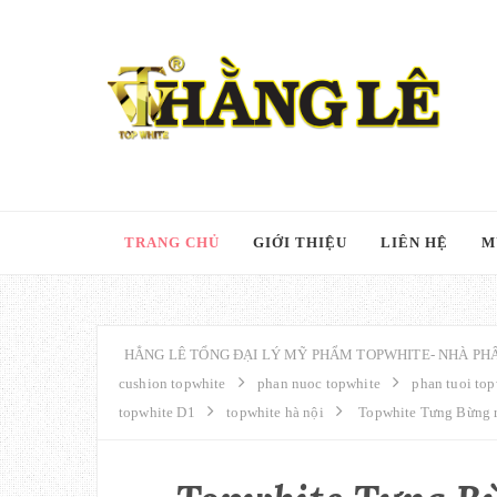
TRANG CHỦ
GIỚI THIỆU
LIÊN HỆ
M
HẲNG LÊ TỔNG ĐẠI LÝ MỸ PHẨM TOPWHITE- NHÀ PHÂ
cushion topwhite
phan nuoc topwhite
phan tuoi top
topwhite D1
topwhite hà nội
Topwhite Tưng Bừng r