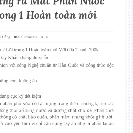
ừng ra Mắt Phấn Nước
rong 1 Hoàn toàn mới
+
-
hị Hằng
0 Comments
A
a
2 Lõi trong 1 Hoàn toàn mới Với Giá Thành 700k
n tay Khách hàng du xuấn
hion với công Nghệ chuẩn từ Hàn Quốc và công thức độc
hông lem, không ảo
 dụng cực kỳ tiết kiệm
 phấn phủ vừa có tác dụng trang điểm nhưng lại có tác
đồng thời bổ sung nước và dưỡng chất cho da.
Phấn tươi
 không có chất bảo quản, phấn mềm nhưng không hề ướt,
uả cao yên tâm vì chỉ cần dùng tay ấn nhẹ là phấn lại ăn