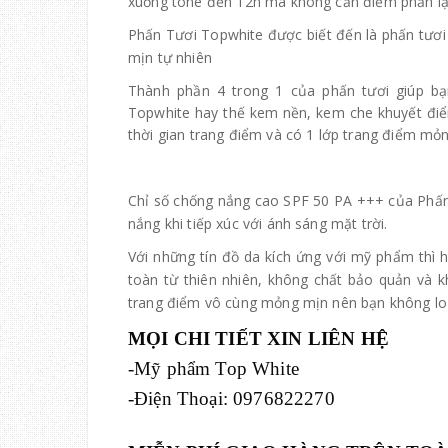
xuống tone đến 12h mà không cần điểm phấn lạ
Phấn Tươi Topwhite
được biết đến là phấn tươi
mịn tự nhiên
Thành phần 4 trong 1 của phấn tươi giúp b
Topwhite
hay thế kem nền, kem che khuyết đi
thời gian trang điểm và có 1 lớp trang điểm mỏ
Chỉ số chống nắng cao SPF 50 PA +++ của
Phấn
nắng khi tiếp xúc với ánh sáng mặt trời.
Với những tín đồ da kích ứng với mỹ phẩm thì 
toàn từ thiên nhiên, không chất bảo quản và k
trang điểm vô cùng mỏng mịn nên bạn không lo
MỌI CHI TIẾT XIN LIÊN HỆ
-Mỹ phẩm Top White
-Điện Thoại: 0976822270