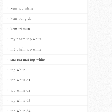
kem top white
kem trang da
kem tri mun
my pham top white
mỹ phẩm top white
sua rua mat top white
top white
top white d1
top white d2
top white d3
top white d4