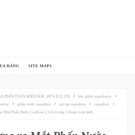
UA HÀNG
SITE MAPS
N PHỐI TOÀN MIỀN BẮC 0976 822 270
bóc phốt topwhwite
white
phấn nước topwhite
tái tạo topwhite
topwhite
a Mắt Phấn Nước Cushion 2 Lõi trong 1 Hoàn toàn mới