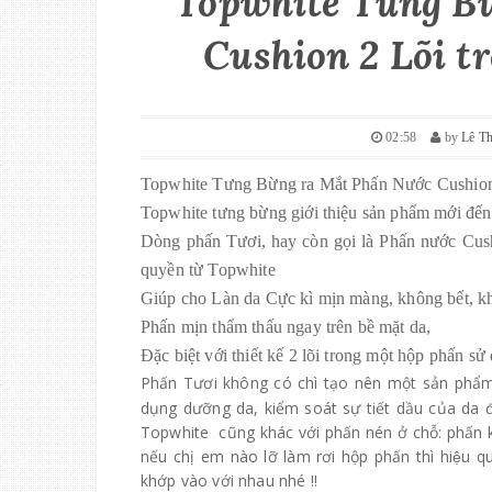
Topwhite Tưng B
Cushion 2 Lõi t
02:58
by
Lê T
Topwhite Tưng Bừng ra Mắt Phấn Nước Cushion 
Topwhite tưng bừng giới thiệu sản phẩm mới đế
Dòng phấn Tươi, hay còn gọi là Phấn nước Cus
quyền từ Topwhite
Giúp cho Làn da Cực kì mịn màng, không bết, k
Phấn mịn thẩm thấu ngay trên bề mặt da,
Đặc biệt với thiết kế 2 lõi trong một hộp phấn sử
Phấn Tươi không có chì tạo nên một sản phẩm
dụng dưỡng da, kiểm soát sự tiết dầu của da 
Topwhite cũng khác với phấn nén ở chỗ: phấn
nếu chị em nào lỡ làm rơi hộp phấn thì hiệu q
khớp vào với nhau nhé !!