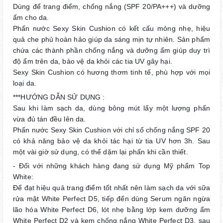
Dùng để trang điểm, chống nắng (SPF 20/PA+++) và dưỡng
ẩm cho da.
Phấn nước Sexy Skin Cushion có kết cấu mỏng nhẹ, hiệu
quả che phủ hoàn hảo giúp da sáng mịn tự nhiên. Sản phẩm
chứa các thành phần chống nắng và dưỡng ẩm giúp duy trì
độ ẩm trên da, bảo vệ da khỏi các tia UV gây hại.
Sexy Skin Cushion có hương thơm tinh tế, phù hợp với mọi
loại da.
***HƯỚNG DẪN SỬ DỤNG :
Sau khi làm sạch da, dùng bông mút lấy một lượng phấn
vừa đủ tán đều lên da.
Phấn nước Sexy Skin Cushion với chỉ số chống nắng SPF 20
có khả năng bảo vệ da khỏi tác hại từ tia UV hơn 3h. Sau
một vài giờ sử dụng, có thể dặm lại phấn khi cần thiết.
- Đối với những khách hàng đang sử dụng Mỹ phẩm Top
White:
Để đạt hiệu quả trang điểm tốt nhất nên làm sạch da với sữa
rửa mặt White Perfect D5, tiếp đến dùng Serum ngăn ngừa
lão hóa White Perfect D6, lót nhẹ bằng lớp kem dưỡng ẩm
White Perfect D2 và kem chống nắng White Perfect D3, sau