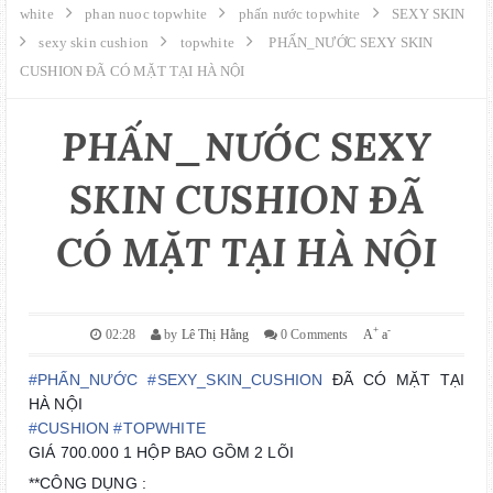
GIỚI THIỆU
white
phan nuoc topwhite
phấn nước topwhite
SEXY SKIN
sexy skin cushion
topwhite
PHẤN_NƯỚC SEXY SKIN
CUSHION ĐÃ CÓ MẶT TẠI HÀ NỘI
LIÊN HỆ
MUA HÀNG
PHẤN_NƯỚC SEXY
SKIN CUSHION ĐÃ
SITE MAPS
CÓ MẶT TẠI HÀ NỘI
+
-
02:28
by
Lê Thị Hằng
0 Comments
A
a
#
PHẤN_NƯỚC
#
SEXY_SKIN_CUSHION
ĐÃ CÓ MẶT TẠI
HÀ NỘI
#
CUSHION
#
TOPWHITE
GIÁ 700.000 1 HỘP BAO GỒM 2 LÕI
**CÔNG DỤNG :