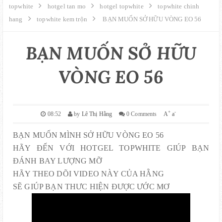
GIỚI THIỆU
topwhite
hotgel tan mo
hotgel topwhite
topwhite chinh
hang
topwhite kem trộn
BẠN MUỐN SỞ HỮU VÒNG EO 56
LIÊN HỆ
BẠN MUỐN SỞ HỮU
MUA HÀNG
VÒNG EO 56
SITE MAPS
+
-
08:52
by
Lê Thị Hằng
0 Comments
A
a
BẠN MUỐN MÌNH SỞ HỮU VÒNG EO 56
HÃY ĐẾN VỚI HOTGEL TOPWHITE GIÚP BẠN
ĐÁNH BAY LƯỢNG MỠ
HÃY THEO DÕI VIDEO NÀY CỦA HẰNG
SẼ GIÚP BẠN THƯC HIỆN ĐƯỢC ƯỚC MƠ