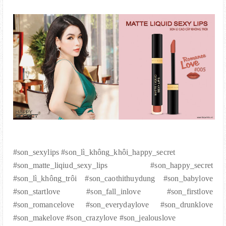
#son_sexylips #son_lì_không_khôi_happy_secret
#son_matte_liqiud_sexy_lips #son_happy_secret
#son_lì_không_trôi #son_caothithuydung #son_babylove
#son_startlove #son_fall_inlove #son_firstlove
#son_romancelove #son_everydaylove #son_drunklove
#son_makelove #son_crazylove #son_jealouslove