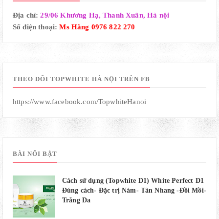
Địa chỉ:
29/06 Khương Hạ, Thanh Xuân, Hà nội
Số điện thoại:
Ms Hằng 0976 822 270
THEO DÕI TOPWHITE HÀ NỘI TRÊN FB
https://www.facebook.com/TopwhiteHanoi
BÀI NỔI BẬT
Cách sử dụng (Topwhite D1) White Perfect D1
Đúng cách- Đặc trị Nám- Tàn Nhang -Đồi Mồi-
Trắng Da