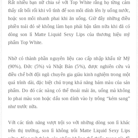
Rất nhiều bạn nữ chia sẻ với Top White rằng họ từng cảm
thấy rất bối rối khi vô tình để son môi dính lên ly uống nước,
hoặc son môi nhanh phai khi ăn uống. Giờ đây những điều
phiền toái đó sẽ không làm bạn phải bận tâm nữa khi đã có
dòng son lì Matte Liquid Sexy Lips của thương hiệu mỹ
phẩm Top White.
Nhờ có thành phần nguyên liệu cao cấp nhập khẩu từ Mỹ
(90%), Đức (5%) và Nhật Bản (5%), được nghiên cứu và
điều chế bởi đội ngũ chuyên gia giàu kinh nghiệm trong một
quá trình dài, đặc biệt chú trọng khả năng bám màu của sản
phẩm. Do đó các nàng có thể thoải mái ăn, uống mà không
lo phai màu son hoặc dấu son dính vào ly trông “kém sang”
như trước nữa.
Với các tính năng vượt trội so với những dòng son lì khác
trên thị trường, son lì không trôi Matte Liquid Sexy Lips