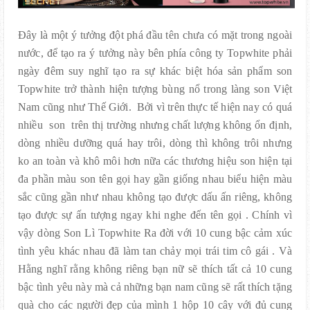
Đây là một ý tưởng đột phá đầu tên chưa có mặt trong ngoài
nước, để tạo ra ý tưởng này bên phía công ty Topwhite phải
ngày đêm suy nghĩ tạo ra sự khác biệt hóa sản phẩm son
Topwhite trở thành hiện tượng bùng nổ trong làng son Việt
Nam cũng như Thế Giới. Bởi vì trên thực tế hiện nay có quá
nhiều son trên thị trường nhưng chất lượng không ổn định,
dòng nhiều dưỡng quá hay trôi, dòng thì không trôi nhưng
ko an toàn và khô môi hơn nữa các thương hiệu son hiện tại
đa phần màu son tên gọi hay gần giống nhau biểu hiện màu
sắc cũng gần như nhau không tạo được dấu ấn riêng, không
tạo được sự ấn tượng ngay khi nghe đến tên gọi . Chính vì
vậy dòng Son Lì Topwhite Ra đời với 10 cung bậc cảm xúc
tình yêu khác nhau đã làm tan chảy mọi trái tim cô gái . Và
Hằng nghĩ rằng không riêng bạn nữ sẽ thích tất cả 10 cung
bậc tình yêu này mà cả những bạn nam cũng sẽ rất thích tặng
quà cho các người đẹp của mình 1 hộp 10 cây với đủ cung