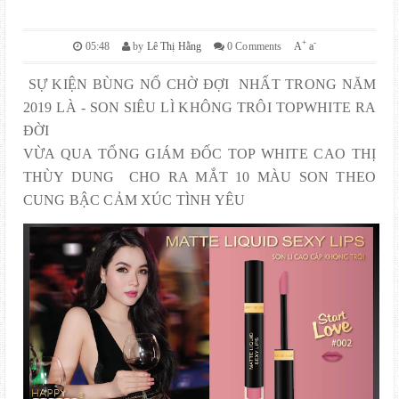
+
-
05:48
by
Lê Thị Hằng
0 Comments
A
a
SỰ KIỆN BÙNG NỔ CHỜ ĐỢI NHẤT TRONG NĂM
2019 LÀ - SON SIÊU LÌ KHÔNG TRÔI TOPWHITE RA
ĐỜI
VỪA QUA TỔNG GIÁM ĐỐC TOP WHITE CAO THỊ
THÙY DUNG CHO RA MẮT 10 MÀU SON THEO
CUNG BẬC CẢM XÚC TÌNH YÊU