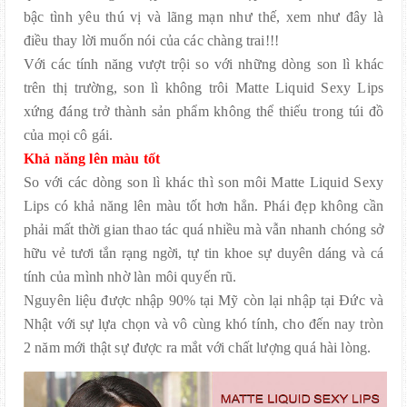
bậc tình yêu thú vị và lãng mạn như thế, xem như đây là
điều thay lời muốn nói của các chàng trai!!!
Với các tính năng vượt trội so với những dòng son lì khác
trên thị trường, son lì không trôi Matte Liquid Sexy Lips
xứng đáng trở thành sản phẩm không thể thiếu trong túi đồ
của mọi cô gái.
Khả năng lên màu tốt
So với các dòng son lì khác thì son môi Matte Liquid Sexy
Lips có khả năng lên màu tốt hơn hẳn. Phái đẹp không cần
phải mất thời gian thao tác quá nhiều mà vẫn nhanh chóng sở
hữu vẻ tươi tắn rạng ngời, tự tin khoe sự duyên dáng và cá
tính của mình nhờ làn môi quyến rũ.
Nguyên liệu được nhập 90% tại Mỹ còn lại nhập tại Đức và
Nhật với sự lựa chọn và vô cùng khó tính, cho đến nay tròn
2 năm mới thật sự được ra mắt với chất lượng quá hài lòng.