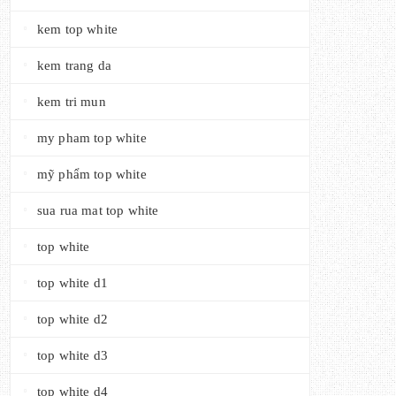
kem top white
kem trang da
kem tri mun
my pham top white
mỹ phẩm top white
sua rua mat top white
top white
top white d1
top white d2
top white d3
top white d4