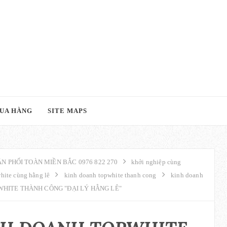
UA HÀNG
SITE MAPS
N PHỐI TOÀN MIỀN BẮC 0976 822 270
khởi nghiệp cùng
hite cùng hằng lê
kinh doanh topwhite thanh cong
kinh doanh
HITE THÀNH CÔNG "ĐẠI LÝ HẰNG LÊ"