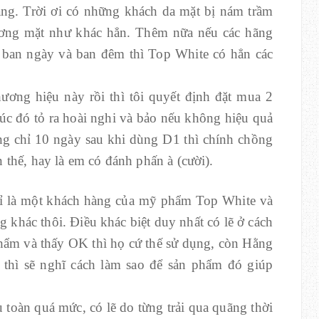
ng. Trời ơi có những khách da mặt bị nám trầm
ương mặt như khác hẳn. Thêm nữa nếu các hãng
ban ngày và ban đêm thì Top White có hẳn các
hương hiệu này rồi thì tôi quyết định đặt mua 2
c đó tỏ ra hoài nghi và bảo nếu không hiệu quả
ng chỉ 10 ngày sau khi dùng D1 thì chính chồng
n thế, hay là em có đánh phấn à (cười).
ỉ là một khách hàng của mỹ phẩm Top White và
 khác thôi. Điều khác biệt duy nhất có lẽ ở cách
hẩm và thấy OK thì họ cứ thế sử dụng, còn Hằng
 thì sẽ nghĩ cách làm sao để sản phẩm đó giúp
 toàn quá mức, có lẽ do từng trải qua quãng thời