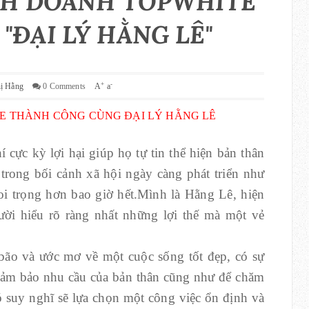
NH DOANH TOPWHITE
"ĐẠI LÝ HẰNG LÊ"
+
-
hị Hằng
0 Comments
A
a
E THÀNH CÔNG CÙNG ĐẠI LÝ HẰNG LÊ
 cực kỳ lợi hại giúp họ tự tin thể hiện bản thân
 trong bối cảnh xã hội ngày càng phát triển như
coi trọng hơn bao giờ hết.Mình là Hằng Lê, hiện
gười hiểu rõ ràng nhất những lợi thế mà một vẻ
bão và ước mơ về một cuộc sống tốt đẹp, có sự
đảm bảo nhu cầu của bản thân cũng như để chăm
ó suy nghĩ sẽ lựa chọn một công việc ổn định và