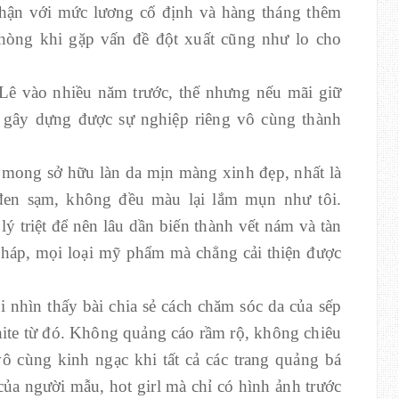
phận với mức lương cố định và hàng tháng thêm
hòng khi gặp vấn đề đột xuất cũng như lo cho
Lê vào nhiều năm trước, thế nhưng nếu mãi giữ
o gây dựng được sự nghiệp riêng vô cùng thành
 mong sở hữu làn da mịn màng xinh đẹp, nhất là
đen sạm, không đều màu lại lắm mụn như tôi.
 triệt để nên lâu dần biến thành vết nám và tàn
háp, mọi loại mỹ phẩm mà chẳng cải thiện được
i nhìn thấy bài chia sẻ cách chăm sóc da của sếp
te từ đó. Không quảng cáo rầm rộ, không chiêu
ô cùng kinh ngạc khi tất cả các trang quảng bá
a người mẫu, hot girl mà chỉ có hình ảnh trước