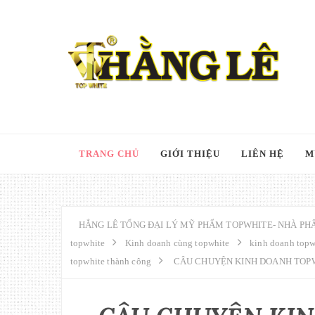
TRANG CHỦ
GIỚI THIỆU
LIÊN HỆ
M
HẲNG LÊ TỔNG ĐẠI LÝ MỸ PHẨM TOPWHITE- NHÀ PHÂ
topwhite
Kinh doanh cùng topwhite
kinh doanh topw
topwhite thành công
CÂU CHUYỆN KINH DOANH TOPW