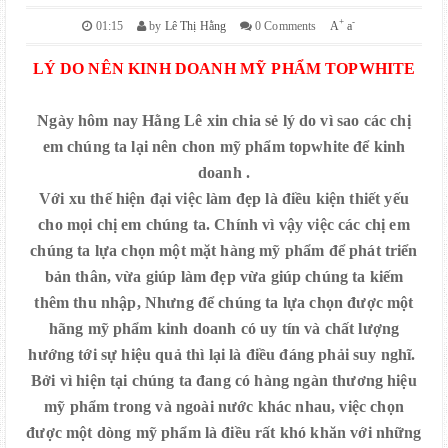
+
-
01:15
by
Lê Thị Hằng
0 Comments
A
a
LÝ DO NÊN KINH DOANH MỸ PHẨM TOPWHITE
Ngày hôm nay Hằng Lê xin chia sẻ lý do vì sao các chị
em chúng ta lại nên chon mỹ phẩm topwhite để kinh
doanh .
Với xu thế hiện đại việc làm đẹp là điều kiện thiết yếu
cho mọi chị em chúng ta. Chính vì vậy việc các chị em
chúng ta lựa chọn một mặt hàng mỹ phẩm để phát triển
bản thân, vừa giúp làm đẹp vừa giúp chúng ta kiếm
thêm thu nhập, Nhưng để chúng ta lựa chọn được một
hãng mỹ phẩm kinh doanh có uy tín và chất lượng
hướng tới sự hiệu quả thì lại là điều đáng phải suy nghĩ.
Bởi vì hiện tại chúng ta đang có hàng ngàn thương hiệu
mỹ phẩm trong và ngoài nước khác nhau, việc chọn
được một dòng mỹ phẩm là điều rất khó khăn với những