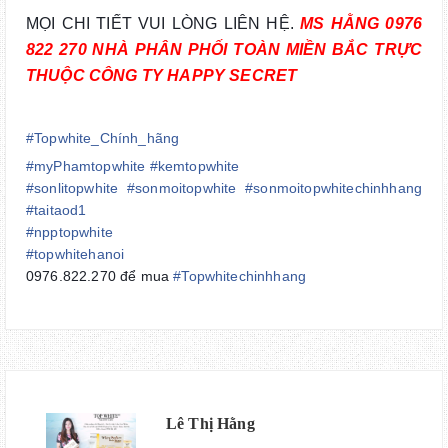
MỌI CHI TIẾT VUI LÒNG LIÊN HỆ.
MS HẰNG 0976
822 270 NHÀ PHÂN PHỐI TOÀN MIỀN BẮC TRỰC
THUỘC CÔNG TY HAPPY SECRET
#
Topwhite_Chính_hãng
#myPhamtopwhite #kemtopwhite
#sonlitopwhite #sonmoitopwhite #sonmoitopwhitechinhhang
#taitaod1
#
npptopwhite
#
topwhitehanoi
0976.822.270 để mua
#
Topwhitechinhhang
Lê Thị Hằng