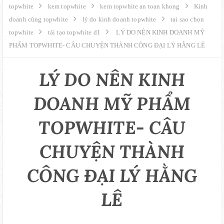
GIỚI THIỆU
topwhite
kem topwhite
kem topwhite an toan khong
Kinh
doanh cùng topwhite
lý do kinh doanh topwhite
tai sao chọn
topwhite
tái tạo topwhite d1
LÝ DO NÊN KINH DOANH MỸ
LIÊN HỆ
PHẨM TOPWHITE- CÂU CHUYỆN THÀNH CÔNG ĐẠI LÝ HẰNG LÊ
MUA HÀNG
LÝ DO NÊN KINH
SITE MAPS
DOANH MỸ PHẨM
TOPWHITE- CÂU
CHUYỆN THÀNH
CÔNG ĐẠI LÝ HẰNG
LÊ